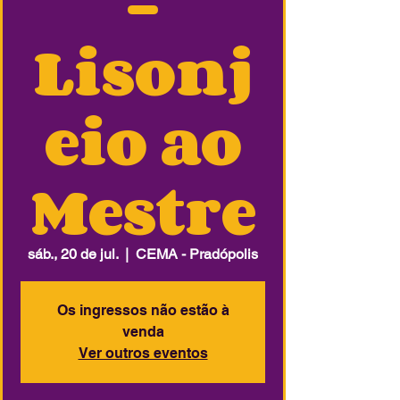
-
Lisonj
eio ao
Mestre
sáb., 20 de jul.
  |  
CEMA - Pradópolis
Os ingressos não estão à
venda
Ver outros eventos