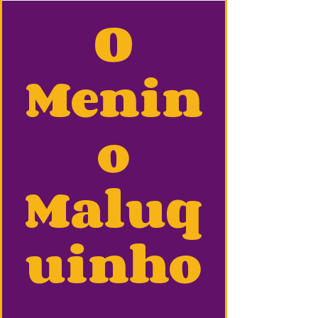
O
Menin
o
Maluq
uinho