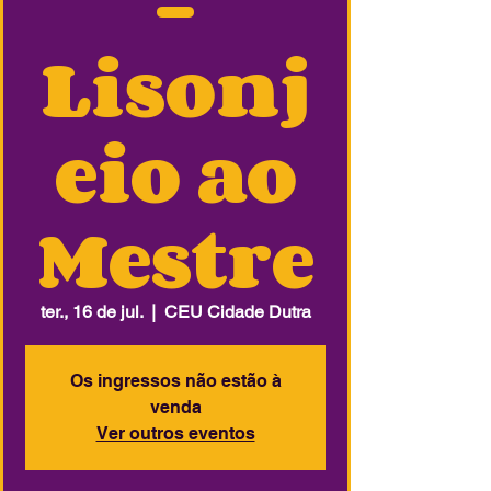
-
Lisonj
eio ao
Mestre
ter., 16 de jul.
  |  
CEU Cidade Dutra
Os ingressos não estão à
venda
Ver outros eventos