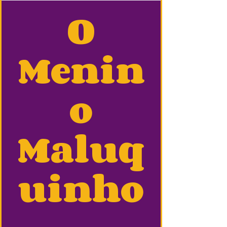
O
Menin
o
Maluq
uinho