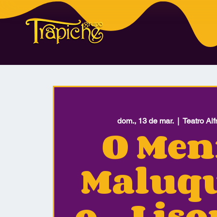
dom., 13 de mar.
  |  
Teatro Al
O Men
Maluq
o - Lis