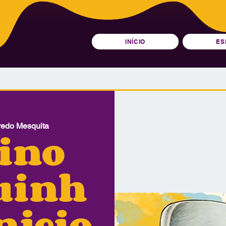
INÍCIO
ES
fredo Mesquita
ino
uinh
onjeio