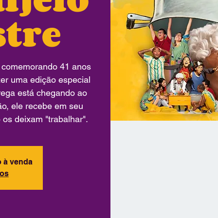
stre
á comemorando 41 anos
azer uma edição especial
trega está chegando ao
ão, ele recebe em seu
o os deixam "trabalhar".
o à venda
tos