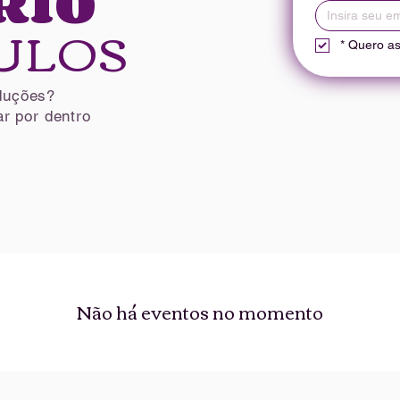
RIO
ULOS
*
Quero ass
duções?
r por dentro
Não há eventos no momento