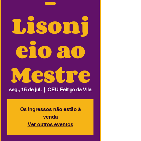
-
Lisonj
eio ao
Mestre
seg., 15 de jul.
  |  
CEU Feitiço da Vila
Os ingressos não estão à
venda
Ver outros eventos