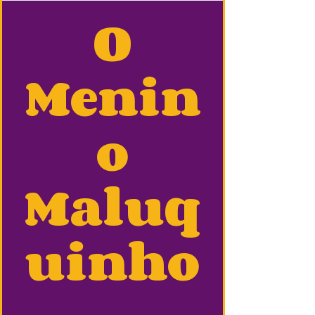
O
Menin
o
Maluq
uinho