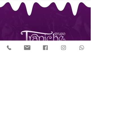
CNPJ:
13.419.087
/0001-88
R. Diogo Domingues, 106 -
Freguesia do Ó
São Paulo - SP,
02731-020
(11) 3463-0119
espacocultural@grupotrapiche.com.br