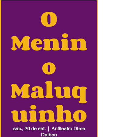
O
Menin
o
Maluq
uinho
sáb., 20 de set.
  |  
Anfiteatro Dirce
Dalben