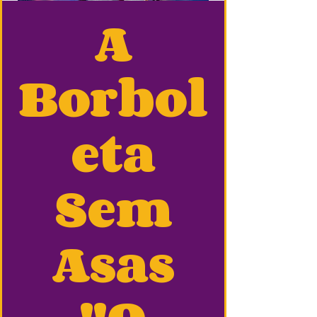
A
Borbol
eta
Sem
Asas