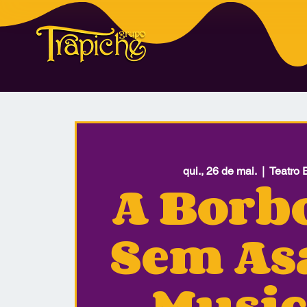
qui., 26 de mai.
  |  
Teatro 
A Borb
Sem As
Music