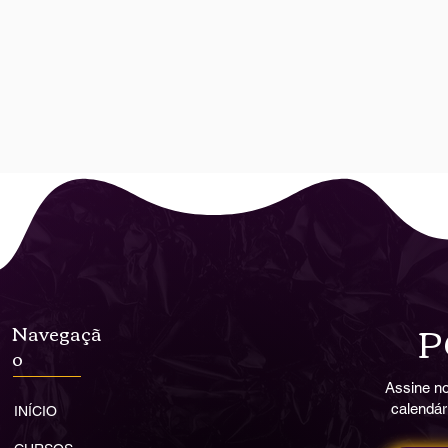
P
Navegaçã
o
Assine no
calendár
INÍCIO