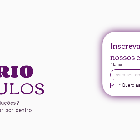
Inscreva
nossos e
RIO
*
Email
ULOS
*
Quero ass
duções?
r por dentro