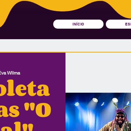
INÍCIO
ES
Eva Wilma
oleta
as "O
al"