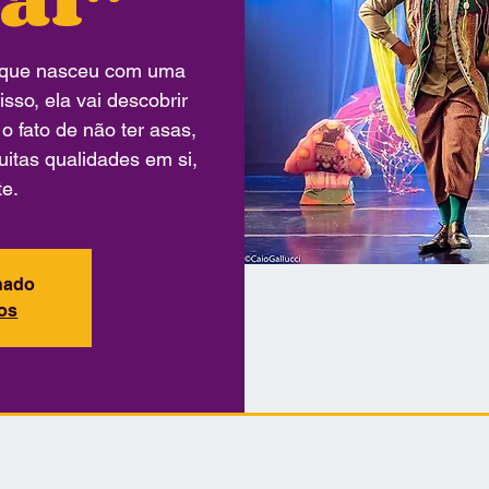
e que nasceu com uma
sso, ela vai descobrir
 o fato de não ter asas,
itas qualidades em si,
e.
chado
tos