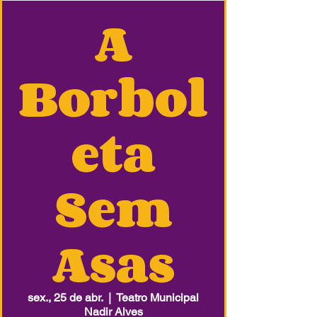
A
Borbol
eta
Sem
Asas
sex., 25 de abr.
  |  
Teatro Municipal
Nadir Alves