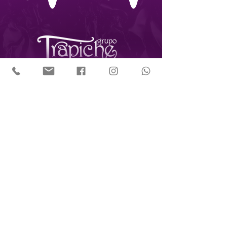
CNPJ:
13.419.087
/0001-88
R. Diogo Domingues, 106 -
Freguesia do Ó
São Paulo - SP,
02731-020
(11) 3463-0119
espacocultural@grupotrapiche.com.br