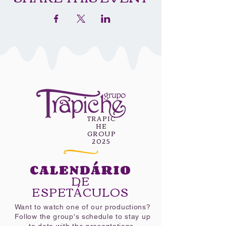
TRAPIC
HE
GROUP
2025
CALENDÁRIO
DE
ESPETÁCULOS
Want to watch one of our productions?
Follow the group's schedule to stay up