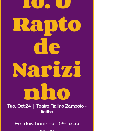
lo. O
Rapto
de
Narizi
nho
Tue, Oct 24
  |  
Teatro Ralino Zamboto -
Itatiba
Em dois horários - 09h e ás