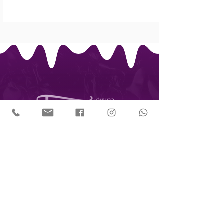
CNPJ:
13.419.087
/0001-88
R. Diogo Domingues, 106 -
Freguesia do Ó
São Paulo - SP,
02731-020