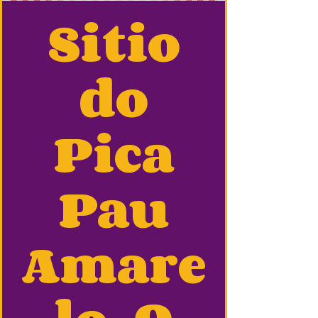
Sitio
do
Pica
Pau
Amare