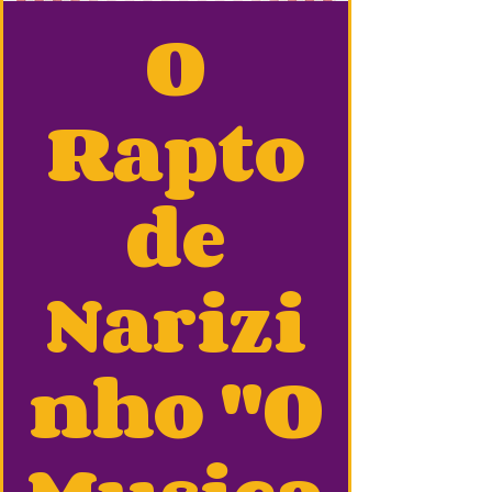
O
Rapto
de
Narizi
nho "O