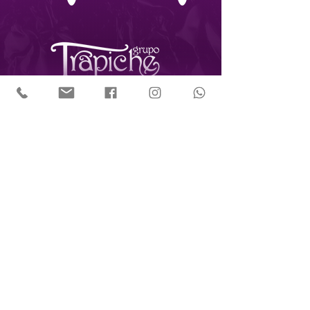
CNPJ:
13.419.087
/0001-88
R. Diogo Domingues, 106 -
Freguesia do Ó
São Paulo - SP,
02731-020
(11) 3463-0119
espacocultural@grupotrapiche.com.br