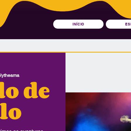
INÍCIO
ES
olytheama
o de
lo