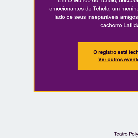
Em O Mundo de Tchelo, descobr
emocionantes de Tchelo, um menino 
lado de seus inseparáveis amigos
cachorro Latild
O registro está fe
Ver outros even
Teatro Poly