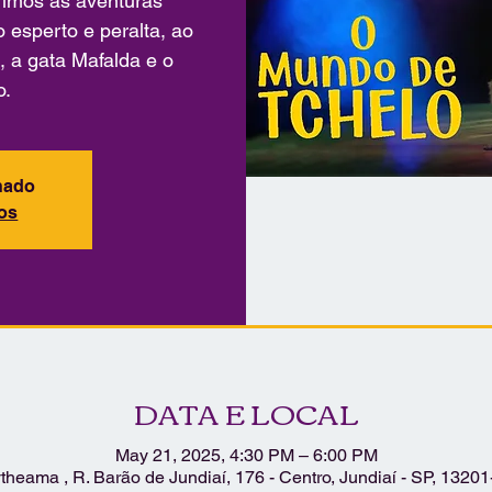
imos as aventuras
esperto e peralta, ao
, a gata Mafalda e o
o.
chado
tos
DATA E LOCAL
May 21, 2025, 4:30 PM – 6:00 PM
theama , R. Barão de Jundiaí, 176 - Centro, Jundiaí - SP, 13201