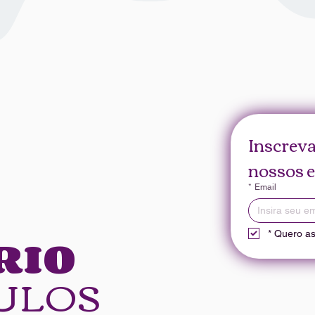
Inscreva
nossos e
*
Email
RIO
*
Quero ass
ULOS