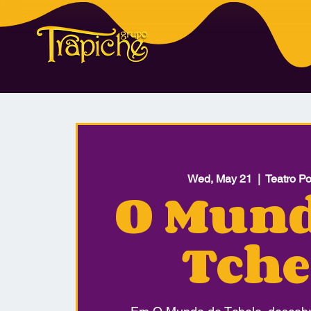
Wed, May 21
  |  
Teatro P
O Mund
Tche