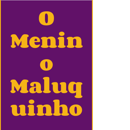
O
Menin
o
Maluq
uinho