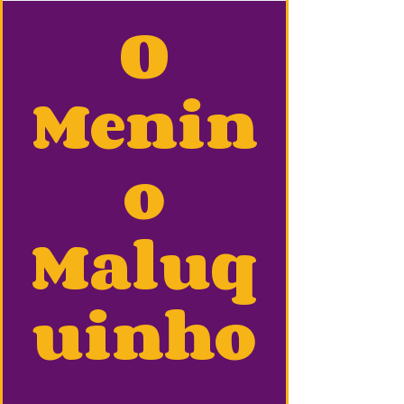
O
Menin
o
Maluq
uinho