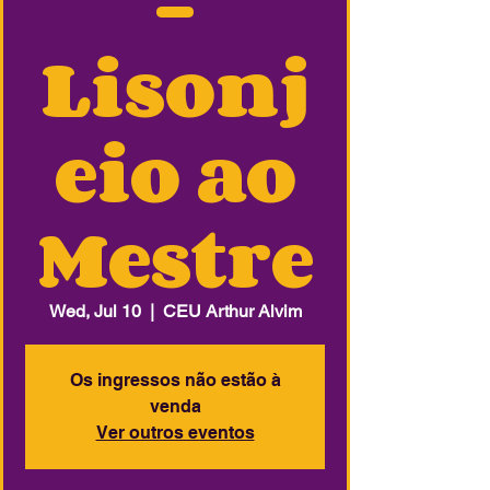
-
Lisonj
eio ao
Mestre
Wed, Jul 10
  |  
CEU Arthur Alvim
Os ingressos não estão à
venda
Ver outros eventos