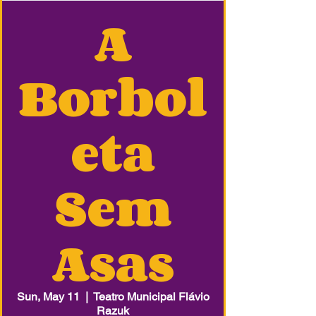
A
Borbol
eta
Sem
Asas
Sun, May 11
  |  
Teatro Municipal Flávio
Razuk