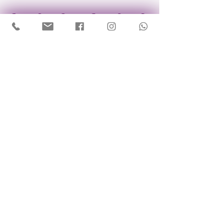
CNPJ:
13.419.087
/0001-88
R. Diogo Domingues, 106 -
Freguesia do Ó
São Paulo - SP,
02731-020
(11) 3463-0119
espacocultural@grupotrapiche.com.br